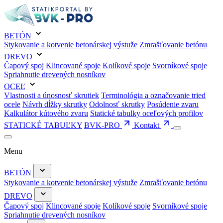
BETÓN
Stykovanie a kotvenie betonárskej výstuže
Zmrašťovanie betónu
DREVO
Čapový spoj
Klincované spoje
Kolíkové spoje
Svorníkové spoje
Spriahnutie drevených nosníkov
OCEĽ
Vlastnosti a únosnosť skrutiek
Terminológia a označovanie tried
ocele
Návrh dĺžky skrutky
Odolnosť skrutky
Posúdenie zvaru
Kalkulátor kútového zvaru
Statické tabulky oceľových profilov
STATICKÉ TABUĽKY
BVK-PRO
Kontakt
Menu
BETÓN
Stykovanie a kotvenie betonárskej výstuže
Zmrašťovanie betónu
DREVO
Čapový spoj
Klincované spoje
Kolíkové spoje
Svorníkové spoje
Spriahnutie drevených nosníkov