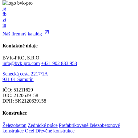
ig
fb
yt
in
Náš firemný katalóg
Kontaktné údaje
BVK-PRO, S.R.O.
info@bvk-pro.com
+421 902 833 953
Senecká cesta 2217/1A
931 01 Šamorín
IČO: 51211629
DIČ: 2120639158
DPH: SK2120639158
Konstrukce
Železobeton
Zednické práce
Prefabrikované železobetonové
konstrukce
Ocel
Dřevěné konstrukce