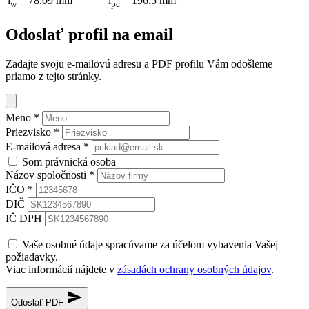
i
= 78.09 mm
i
= 196.5 mm
w
pc
Odoslať profil na email
Zadajte svoju e-mailovú adresu a PDF profilu Vám odošleme
priamo z tejto stránky.
Meno
*
Priezvisko
*
E-mailová adresa
*
Som právnická osoba
Názov spoločnosti
*
IČO
*
DIČ
IČ DPH
Vaše osobné údaje spracúvame za účelom vybavenia Vašej
požiadavky.
Viac informácií nájdete v
zásadách ochrany osobných údajov
.
Odoslať PDF