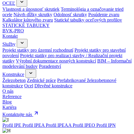
OCEĽ
Vlastnosti a únosnosť skrutiek
Terminológia a označovanie tried
ocele
Návrh dĺžky skrutky
Odolnosť skrutky
Posúdenie zvaru
Kalkulátor kútového zvaru
Statické tabulky oceľových profilov
STATICKÉ TABUĽKY
BVK-PRO
Kontakt
Služby
Projekt statiky pro územní rozhodnutí
Projekt statiky pro stavební
povolení
Projekt statiky pro realizaci stavby / Realizační projekt
statiky
Výrobní dokumentace nosných konstrukcí
BIM – Informační
modelování budov
Poradenství
Konstrukce
Železobeton
Zednické práce
Prefabrikované železobetonové
konstrukce
Ocel
Dřevěné konstrukce
O nás
Reference
Blog
Kariéra
Kontaktujte nás
Profil IPE
Profil IPEA
Profil IPEAA
Profil IPEO
Profil IPN