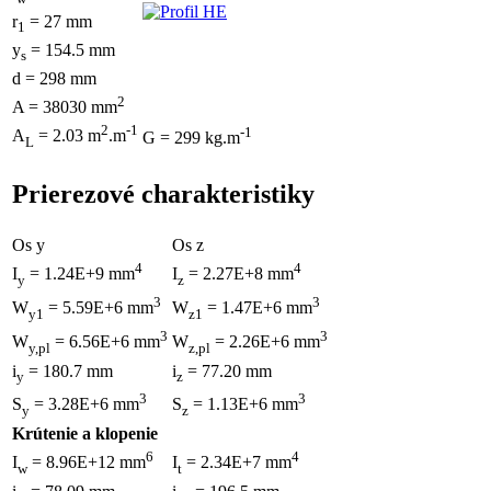
r
= 27 mm
1
y
= 154.5 mm
s
d = 298 mm
2
A = 38030 mm
2
-1
-1
A
= 2.03 m
.m
G = 299 kg.m
L
Prierezové charakteristiky
Os y
Os z
4
4
I
= 1.24E+9 mm
I
= 2.27E+8 mm
y
z
3
3
W
= 5.59E+6 mm
W
= 1.47E+6 mm
y1
z1
3
3
W
= 6.56E+6 mm
W
= 2.26E+6 mm
y,pl
z,pl
i
= 180.7 mm
i
= 77.20 mm
y
z
3
3
S
= 3.28E+6 mm
S
= 1.13E+6 mm
y
z
Krútenie a klopenie
6
4
I
= 8.96E+12 mm
I
= 2.34E+7 mm
w
t