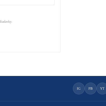
žiadavky.
.
IG
FB
YT