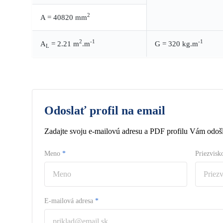
2
A = 40820 mm
2
-1
-1
A
= 2.21 m
.m
G = 320 kg.m
L
Odoslať profil na email
Zadajte svoju e-mailovú adresu a PDF profilu Vám odošl
Meno
*
Priezvis
E-mailová adresa
*