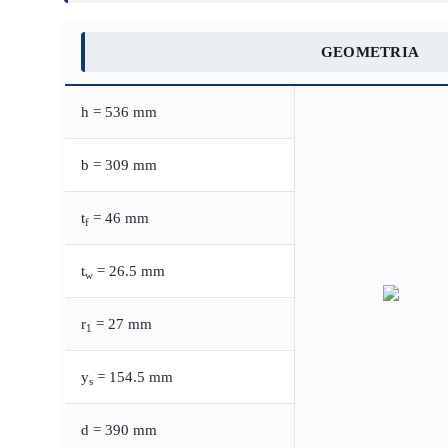
GEOMETRIA
h = 536 mm
b = 309 mm
t
= 46 mm
f
t
= 26.5 mm
w
r
= 27 mm
1
y
= 154.5 mm
s
d = 390 mm