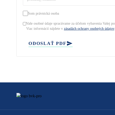
Som právnická osoba
Vaše osobné údaje spracúvame za účelom vybavenia Vašej po
Viac informácií nájdete v
zásadách ochrany osobných údajov
ODOSLAŤ PDF