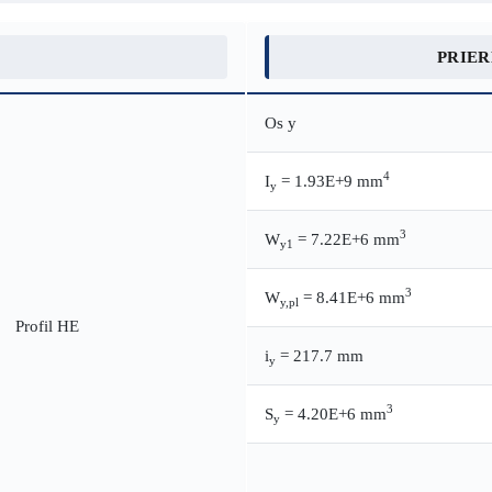
PRIE
Os y
4
I
= 1.93E+9 mm
y
3
W
= 7.22E+6 mm
y1
3
W
= 8.41E+6 mm
y,pl
i
= 217.7 mm
y
3
S
= 4.20E+6 mm
y