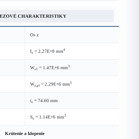
REZOVÉ CHARAKTERISTIKY
Os z
4
I
= 2.27E+8 mm
z
3
W
= 1.47E+6 mm
z1
3
W
= 2.29E+6 mm
z,pl
i
= 74.60 mm
z
3
S
= 1.14E+6 mm
z
Krútenie a klopenie