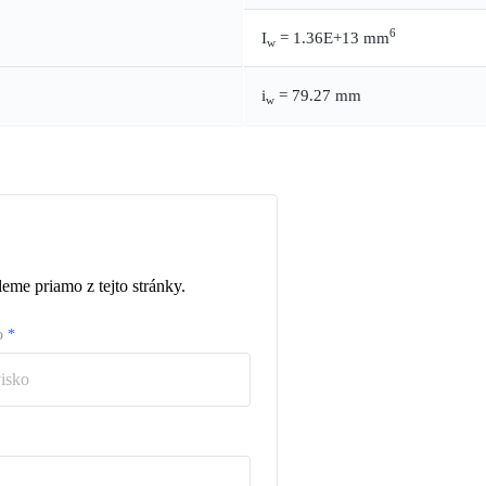
6
I
= 1.36E+13 mm
w
i
= 79.27 mm
w
eme priamo z tejto stránky.
ko
*