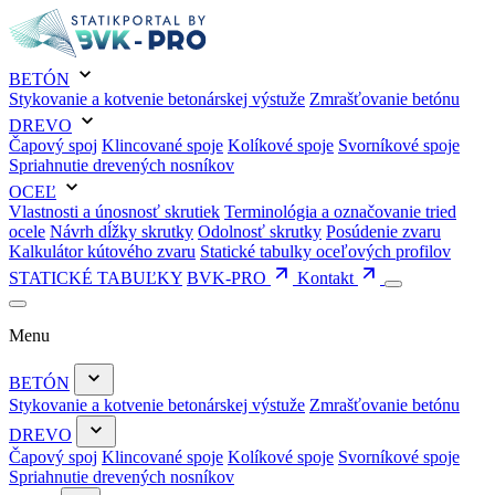
BETÓN
Stykovanie a kotvenie betonárskej výstuže
Zmrašťovanie betónu
DREVO
Čapový spoj
Klincované spoje
Kolíkové spoje
Svorníkové spoje
Spriahnutie drevených nosníkov
OCEĽ
Vlastnosti a únosnosť skrutiek
Terminológia a označovanie tried
ocele
Návrh dĺžky skrutky
Odolnosť skrutky
Posúdenie zvaru
Kalkulátor kútového zvaru
Statické tabulky oceľových profilov
STATICKÉ TABUĽKY
BVK-PRO
Kontakt
Menu
BETÓN
Stykovanie a kotvenie betonárskej výstuže
Zmrašťovanie betónu
DREVO
Čapový spoj
Klincované spoje
Kolíkové spoje
Svorníkové spoje
Spriahnutie drevených nosníkov