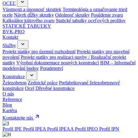
OCEĽ
Vlastnosti a únosnosť skrutiek
Terminológia a označovanie tried
ocele
Návrh dĺžky skrutky
Odolnosť skrutky
Posúdenie zvaru
Kalkulátor kútového zvaru
Statické tabulky oceľových profilov
STATICKÉ TABUĽKY
BVK-PRO
Kontakt
Služby
Projekt statiky pro územní rozhodnutí
Projekt statiky pro stavební
povolení
Projekt statiky pro realizaci stavby / Realizační projekt
statiky
Výrobní dokumentace nosných konstrukcí
BIM – Informační
modelování budov
Poradenství
Konstrukce
Železobeton
Zednické práce
Prefabrikované železobetonové
konstrukce
Ocel
Dřevěné konstrukce
O nás
Reference
Blog
Kariéra
Kontaktujte nás
Profil IPE
Profil IPEA
Profil IPEAA
Profil IPEO
Profil IPN