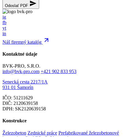
Odoslať PDF
ig
fb
yt
in
Náš firemný katalóg
Kontaktné údaje
BVK-PRO, S.R.O.
info@bvk-pro.com
+421 902 833 953
Senecká cesta 2217/1A
931 01 Šamorín
IČO: 51211629
DIČ: 2120639158
DPH: SK2120639158
Konstrukce
Železobeton
Zednické práce
Prefabrikované železobetonové