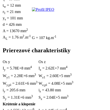
f
t
= 12 mm
w
r
= 21 mm
1
y
= 101 mm
s
d = 426 mm
2
A = 13670 mm
2
-1
-1
A
= 1.76 m
.m
G = 107 kg.m
L
Prierezové charakteristiky
Os y
Os z
4
4
I
= 5.78E+8 mm
I
= 2.62E+7 mm
y
z
3
3
W
= 2.28E+6 mm
W
= 2.60E+5 mm
y1
z1
3
3
W
= 2.61E+6 mm
W
= 4.08E+5 mm
y,pl
z,pl
i
= 205.6 mm
i
= 43.80 mm
y
z
3
3
S
= 1.31E+6 mm
S
= 2.04E+5 mm
y
z
Krútenie a klopenie
6
4