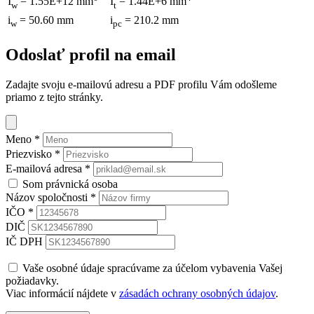
I
= 1.55E+12 mm
I
= 1.44E+6 mm
w
t
i
= 50.60 mm
i
= 210.2 mm
w
pc
Odoslať profil na email
Zadajte svoju e-mailovú adresu a PDF profilu Vám odošleme
priamo z tejto stránky.
Meno
*
Priezvisko
*
E-mailová adresa
*
Som právnická osoba
Názov spoločnosti
*
IČO
*
DIČ
IČ DPH
Vaše osobné údaje spracúvame za účelom vybavenia Vašej
požiadavky.
Viac informácií nájdete v
zásadách ochrany osobných údajov
.