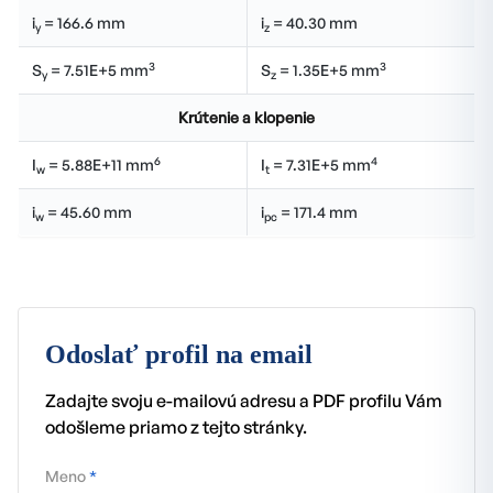
i
= 166.6 mm
i
= 40.30 mm
y
z
3
3
S
= 7.51E+5 mm
S
= 1.35E+5 mm
y
z
Krútenie a klopenie
6
4
I
= 5.88E+11 mm
I
= 7.31E+5 mm
w
t
i
= 45.60 mm
i
= 171.4 mm
w
pc
Odoslať profil na email
Zadajte svoju e-mailovú adresu a PDF profilu Vám
odošleme priamo z tejto stránky.
Meno
*