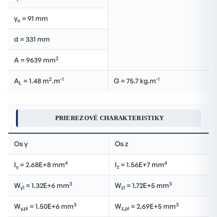
y
= 91 mm
s
d = 331 mm
2
A = 9639 mm
2
-1
-1
A
= 1.48 m
.m
G = 75.7 kg.m
L
PRIEREZOVÉ CHARAKTERISTIKY
Os y
Os z
4
4
I
= 2.68E+8 mm
I
= 1.56E+7 mm
y
z
3
3
W
= 1.32E+6 mm
W
= 1.72E+5 mm
y1
z1
3
3
W
= 1.50E+6 mm
W
= 2.69E+5 mm
y,pl
z,pl