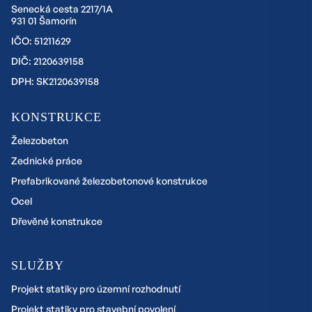
Senecká cesta 2217/1A
931 01 Šamorín
IČO: 51211629
DIČ: 2120639158
DPH: SK2120639158
KONSTRUKCE
Železobeton
Zednické práce
Prefabrikované železobetonové konstrukce
Ocel
Dřevěné konstrukce
SLUŽBY
Projekt statiky pro územní rozhodnutí
Projekt statiky pro stavební povolení