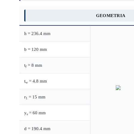
GEOMETRIA
h = 236.4 mm
b = 120 mm
t
= 8 mm
f
t
= 4.8 mm
w
r
= 15 mm
1
y
= 60 mm
s
d = 190.4 mm