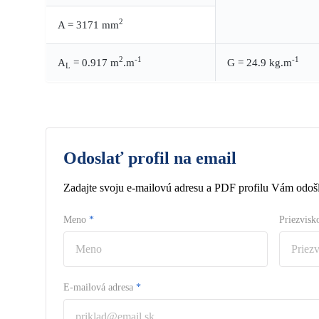
2
A = 3171 mm
2
-1
-1
A
= 0.917 m
.m
G = 24.9 kg.m
L
Odoslať profil na email
Zadajte svoju e-mailovú adresu a PDF profilu Vám odošl
Meno
*
Priezvis
E-mailová adresa
*