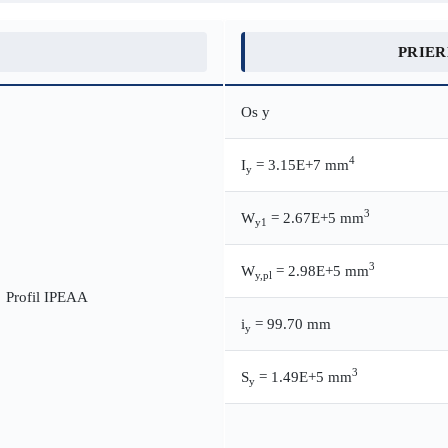
PRIE
Os y
4
I
= 3.15E+7 mm
y
3
W
= 2.67E+5 mm
y1
3
W
= 2.98E+5 mm
y,pl
i
= 99.70 mm
y
3
S
= 1.49E+5 mm
y