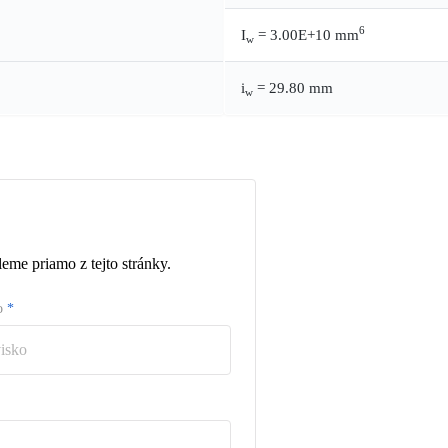
6
I
= 3.00E+10 mm
w
i
= 29.80 mm
w
eme priamo z tejto stránky.
ko
*