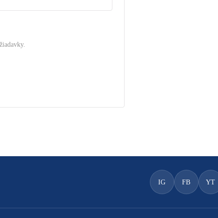
žiadavky.
.
IG
FB
YT