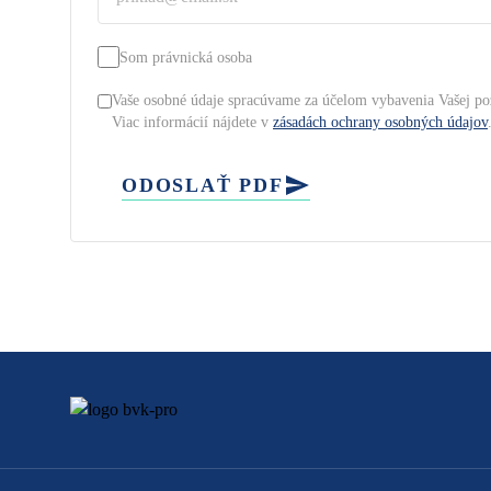
Som právnická osoba
Vaše osobné údaje spracúvame za účelom vybavenia Vašej po
Viac informácií nájdete v
zásadách ochrany osobných údajov
ODOSLAŤ PDF