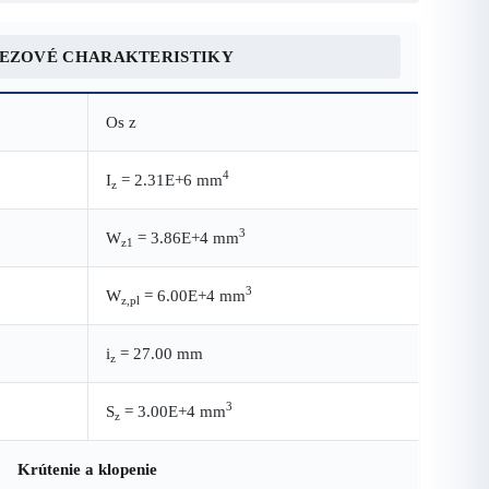
REZOVÉ CHARAKTERISTIKY
Os z
4
I
= 2.31E+6 mm
z
3
W
= 3.86E+4 mm
z1
3
W
= 6.00E+4 mm
z,pl
i
= 27.00 mm
z
3
S
= 3.00E+4 mm
z
Krútenie a klopenie