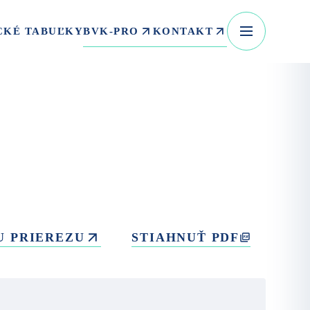
BVK-PRO
KONTAKT
CKÉ TABUĽKY
U PRIEREZU
STIAHNUŤ PDF