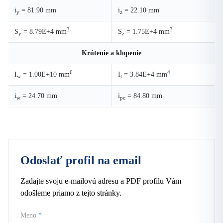
i
= 81.90 mm
i
= 22.10 mm
y
z
3
3
S
= 8.79E+4 mm
S
= 1.75E+4 mm
y
z
Krútenie a klopenie
6
4
I
= 1.00E+10 mm
I
= 3.84E+4 mm
w
t
i
= 24.70 mm
i
= 84.80 mm
w
pc
Odoslať profil na email
Zadajte svoju e-mailovú adresu a PDF profilu Vám
odošleme priamo z tejto stránky.
Meno
*