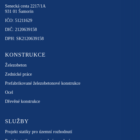
Senecká cesta 2217/1A
931 01 Šamorín
IČO: 51211629
DIČ: 2120639158
DPH: SK2120639158
KONSTRUKCE
Železobeton
Zednické práce
Prefabrikované železobetonové konstrukce
Ocel
Dřevěné konstrukce
SLUŽBY
Projekt statiky pro územní rozhodnutí