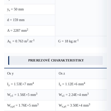
y
= 50 mm
s
d = 159 mm
2
A = 2287 mm
2
-1
-1
A
= 0.763 m
.m
G = 18 kg.m
L
PRIEREZOVÉ CHARAKTERISTIKY
Os y
Os z
4
4
I
= 1.53E+7 mm
I
= 1.12E+6 mm
y
z
3
3
W
= 1.56E+5 mm
W
= 2.24E+4 mm
y1
z1
3
3
W
= 1.76E+5 mm
W
= 3.50E+4 mm
y,pl
z,pl