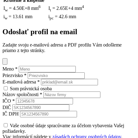
Krútenie a klopenie
6
4
I
= 4.50E+8 mm
I
= 2.65E+4 mm
w
t
i
= 13.61 mm
i
= 42.6 mm
w
pc
Odoslať profil na email
Zadajte svoju e-mailovú adresu a PDF profilu Vám odošleme
priamo z tejto stránky.
Meno
*
Priezvisko
*
E-mailová adresa
*
Som právnická osoba
Názov spoločnosti
*
IČO
*
DIČ
IČ DPH
Vaše osobné údaje spracúvame za účelom vybavenia Vašej
požiadavky.
Viac informácií nájdete v
zásadách ochrany osobných údajov
.