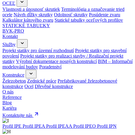
OCEĽ
Vlastnosti a únosnosť skrutiek
Terminológia a označovanie tried
ocele
Návrh dĺžky skrutky
Odolnosť skrutky
Posúdenie zvaru
Kalkulátor kútového zvaru
Statické tabulky oceľových profilov
STATICKÉ TABUĽKY
BVK-PRO
Kontakt
Služby
Projekt statiky pro územní rozhodnutí
Projekt statiky pro stavební
povolení
Projekt statiky pro realizaci stavby / Realizační projekt
statiky
Výrobní dokumentace nosných konstrukcí
BIM – Informační
modelování budov
Poradenství
Konstrukce
Železobeton
Zednické práce
Prefabrikované železobetonové
konstrukce
Ocel
Dřevěné konstrukce
O nás
Reference
Blog
Kariéra
Kontaktujte nás
Profil IPE
Profil IPEA
Profil IPEAA
Profil IPEO
Profil IPN