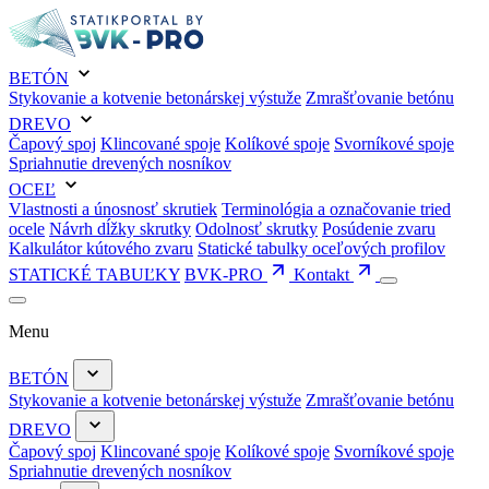
BETÓN
Stykovanie a kotvenie betonárskej výstuže
Zmrašťovanie betónu
DREVO
Čapový spoj
Klincované spoje
Kolíkové spoje
Svorníkové spoje
Spriahnutie drevených nosníkov
OCEĽ
Vlastnosti a únosnosť skrutiek
Terminológia a označovanie tried
ocele
Návrh dĺžky skrutky
Odolnosť skrutky
Posúdenie zvaru
Kalkulátor kútového zvaru
Statické tabulky oceľových profilov
STATICKÉ TABUĽKY
BVK-PRO
Kontakt
Menu
BETÓN
Stykovanie a kotvenie betonárskej výstuže
Zmrašťovanie betónu
DREVO
Čapový spoj
Klincované spoje
Kolíkové spoje
Svorníkové spoje
Spriahnutie drevených nosníkov