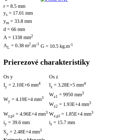
r = 8.5 mm
y
= 17.01 mm
s
y
= 33.8 mm
m
d = 66 mm
2
A = 1338 mm
2
-1
-1
A
= 0.38 m
.m
G = 10.5 kg.m
L
Prierezové charakteristiky
Os y
Os z
4
4
I
= 2.10E+6 mm
I
= 3.28E+5 mm
y
z
3
W
= 9950 mm
z1
3
W
= 4.19E+4 mm
y
3
W
= 1.93E+4 mm
z2
3
3
W
= 4.96E+4 mm
W
= 1.85E+4 mm
y,pl
z,pl
i
= 39.6 mm
i
= 15.7 mm
y
z
3
S
= 2.48E+4 mm
y