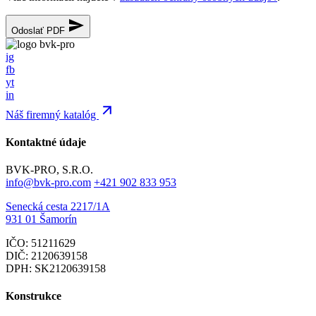
Odoslať PDF
ig
fb
yt
in
Náš firemný katalóg
Kontaktné údaje
BVK-PRO, S.R.O.
info@bvk-pro.com
+421 902 833 953
Senecká cesta 2217/1A
931 01 Šamorín
IČO: 51211629
DIČ: 2120639158
DPH: SK2120639158
Konstrukce