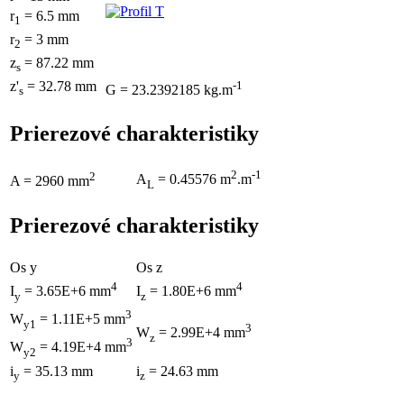
r
= 6.5 mm
1
r
= 3 mm
2
z
= 87.22 mm
s
z'
= 32.78 mm
-1
G = 23.2392185 kg.m
s
Prierezové charakteristiky
2
-1
2
A
= 0.45576 m
.m
A = 2960 mm
L
Prierezové charakteristiky
Os y
Os z
4
4
I
= 3.65E+6 mm
I
= 1.80E+6 mm
y
z
3
W
= 1.11E+5 mm
y1
3
W
= 2.99E+4 mm
z
3
W
= 4.19E+4 mm
y2
i
= 35.13 mm
i
= 24.63 mm
y
z