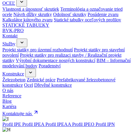
OCEĽ
Vlastnosti a únosnosť skrutiek
Terminológia a označovanie tried
ocele
Návrh dĺžky skrutky
Odolnosť skrutky
Posúdenie zvaru
Kalkulátor kútového zvaru
Statické tabulky oceľových profilov
STATICKÉ TABUĽKY
BVK-PRO
Kontakt
Služby
Projekt statiky pro územní rozhodnutí
Projekt statiky pro stavební
povolení
Projekt statiky pro realizaci stavby / Realizační projekt
statiky
Výrobní dokumentace nosných konstrukcí
BIM – Informační
modelování budov
Poradenství
Konstrukce
Železobeton
Zednické práce
Prefabrikované železobetonové
konstrukce
Ocel
Dřevěné konstrukce
O nás
Reference
Blog
Kariéra
Kontaktujte nás
Profil IPE
Profil IPEA
Profil IPEAA
Profil IPEO
Profil IPN