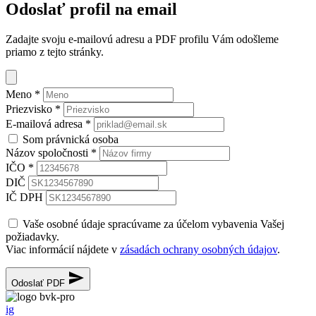
Odoslať profil na email
Zadajte svoju e-mailovú adresu a PDF profilu Vám odošleme
priamo z tejto stránky.
Meno
*
Priezvisko
*
E-mailová adresa
*
Som právnická osoba
Názov spoločnosti
*
IČO
*
DIČ
IČ DPH
Vaše osobné údaje spracúvame za účelom vybavenia Vašej
požiadavky.
Viac informácií nájdete v
zásadách ochrany osobných údajov
.
Odoslať PDF
ig