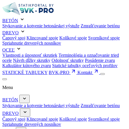
BETÓN
Stykovanie a kotvenie betonárskej výstuže
Zmrašťovanie betónu
DREVO
Čapový spoj
Klincované spoje
Kolíkové spoje
Svorníkové spoje
Spriahnutie drevených nosníkov
OCEĽ
Vlastnosti a únosnosť skrutiek
Terminológia a označovanie tried
ocele
Návrh dĺžky skrutky
Odolnosť skrutky
Posúdenie zvaru
Kalkulátor kútového zvaru
Statické tabulky oceľových profilov
STATICKÉ TABUĽKY
BVK-PRO
Kontakt
Menu
BETÓN
Stykovanie a kotvenie betonárskej výstuže
Zmrašťovanie betónu
DREVO
Čapový spoj
Klincované spoje
Kolíkové spoje
Svorníkové spoje
Spriahnutie drevených nosníkov