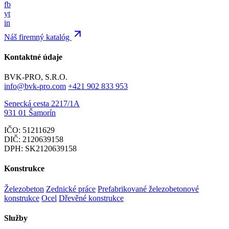
fb
yt
in
Náš firemný katalóg
Kontaktné údaje
BVK-PRO, S.R.O.
info@bvk-pro.com
+421 902 833 953
Senecká cesta 2217/1A
931 01 Šamorín
IČO: 51211629
DIČ: 2120639158
DPH: SK2120639158
Konstrukce
Železobeton
Zednické práce
Prefabrikované železobetonové
konstrukce
Ocel
Dřevěné konstrukce
Služby