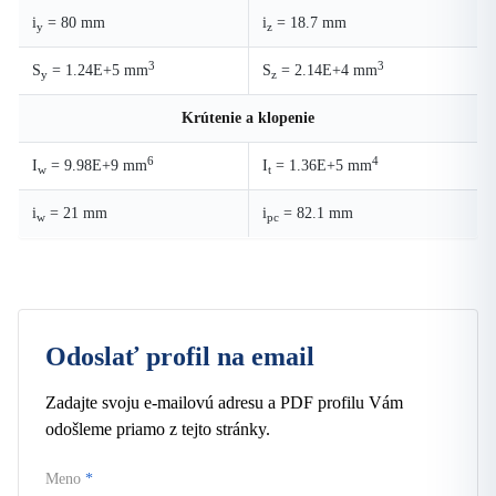
i
= 80 mm
i
= 18.7 mm
y
z
3
3
S
= 1.24E+5 mm
S
= 2.14E+4 mm
y
z
Krútenie a klopenie
6
4
I
= 9.98E+9 mm
I
= 1.36E+5 mm
w
t
i
= 21 mm
i
= 82.1 mm
w
pc
Odoslať profil na email
Zadajte svoju e-mailovú adresu a PDF profilu Vám
odošleme priamo z tejto stránky.
Meno
*