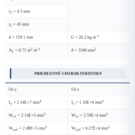
r
= 4.5 mm
2
y
= 45 mm
s
-1
d = 159.1 mm
G = 26.2 kg.m
2
-1
2
A
= 0.71 m
.m
A = 3340 mm
L
PRIEREZOVÉ CHARAKTERISTIKY
Os y
Os z
4
4
I
= 2.14E+7 mm
I
= 1.16E+6 mm
y
z
3
3
W
= 2.14E+5 mm
W
= 2.59E+4 mm
y1
z1
3
3
W
= 2.48E+5 mm
W
= 4.27E+4 mm
y,pl
z,pl