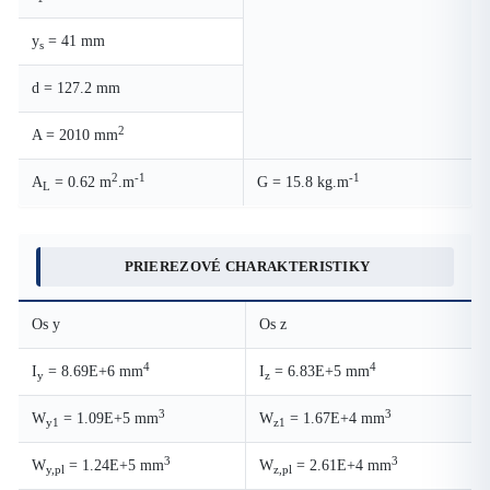
y
= 41 mm
s
d = 127.2 mm
2
A = 2010 mm
2
-1
-1
A
= 0.62 m
.m
G = 15.8 kg.m
L
PRIEREZOVÉ CHARAKTERISTIKY
Os y
Os z
4
4
I
= 8.69E+6 mm
I
= 6.83E+5 mm
y
z
3
3
W
= 1.09E+5 mm
W
= 1.67E+4 mm
y1
z1
3
3
W
= 1.24E+5 mm
W
= 2.61E+4 mm
y,pl
z,pl