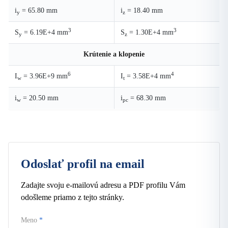
i
= 65.80 mm
i
= 18.40 mm
y
z
3
3
S
= 6.19E+4 mm
S
= 1.30E+4 mm
y
z
Krútenie a klopenie
6
4
I
= 3.96E+9 mm
I
= 3.58E+4 mm
w
t
i
= 20.50 mm
i
= 68.30 mm
w
pc
Odoslať profil na email
Zadajte svoju e-mailovú adresu a PDF profilu Vám
odošleme priamo z tejto stránky.
Meno
*