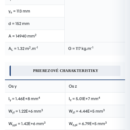
y
= 113 mm
s
d = 152 mm
2
A = 14940 mm
2
-1
-1
A
= 1.32 m
.m
G = 117 kg.m
L
PRIEREZOVÉ CHARAKTERISTIKY
Os y
Os z
4
4
I
= 1.46E+8 mm
I
= 5.01E+7 mm
y
z
3
3
W
= 1.22E+6 mm
W
= 4.44E+5 mm
y1
z1
3
3
W
= 1.42E+6 mm
W
= 6.79E+5 mm
y,pl
z,pl