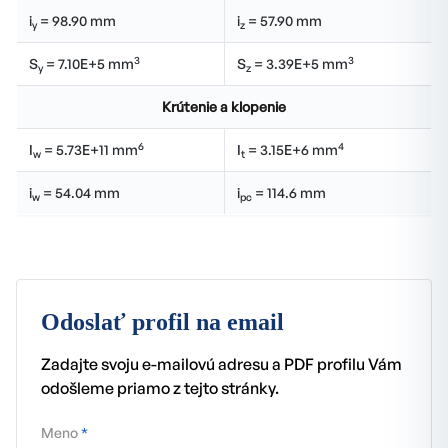
i
= 98.90 mm
i
= 57.90 mm
y
z
3
3
S
= 7.10E+5 mm
S
= 3.39E+5 mm
y
z
Krútenie a klopenie
6
4
I
= 5.73E+11 mm
I
= 3.15E+6 mm
w
t
i
= 54.04 mm
i
= 114.6 mm
w
pc
Odoslať profil na email
Zadajte svoju e-mailovú adresu a PDF profilu Vám
odošleme priamo z tejto stránky.
Meno
*