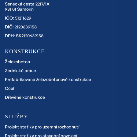
Senecká cesta 2217/1A
931 01 Šamorín
IČO: 51211629
DIČ: 2120639158
DPH: SK2120639158
KONSTRUKCE
Železobeton
Zednické práce
Prefabrikované železobetonové konstrukce
Ocel
Dřevěné konstrukce
SLUŽBY
Projekt statiky pro územní rozhodnutí
Projekt statiky pro stavební povolení