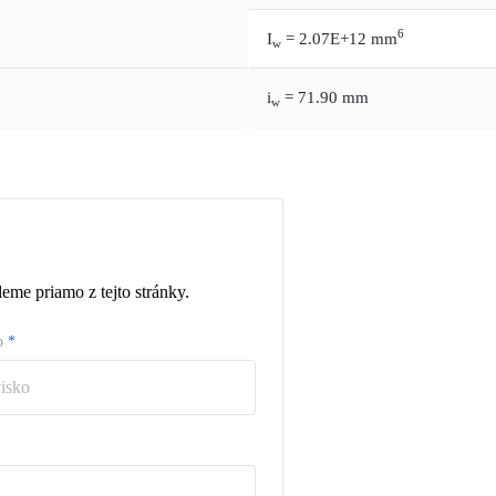
6
I
= 2.07E+12 mm
w
i
= 71.90 mm
w
eme priamo z tejto stránky.
ko
*