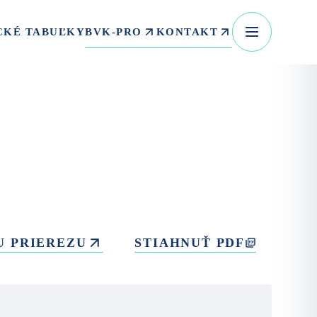
BVK-PRO
KONTAKT
CKÉ TABUĽKY
U PRIEREZU
STIAHNUŤ PDF