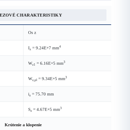
REZOVÉ CHARAKTERISTIKY
Os z
4
I
= 9.24E+7 mm
z
3
W
= 6.16E+5 mm
z1
3
W
= 9.34E+5 mm
z,pl
i
= 75.70 mm
z
3
S
= 4.67E+5 mm
z
Krútenie a klopenie