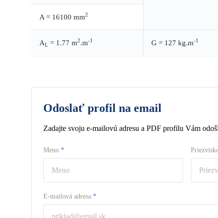
2
A = 16100 mm
2
-1
-1
A
= 1.77 m
.m
G = 127 kg.m
L
Odoslať profil na email
Zadajte svoju e-mailovú adresu a PDF profilu Vám odošl
Meno
*
Priezvis
E-mailová adresa
*