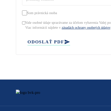
Som právnická osoba
Vaše osobné údaje spracúvame za účelom vybavenia Vašej po
Viac informácií nájdete v
zásadách ochrany osobných údajov
ODOSLAŤ PDF