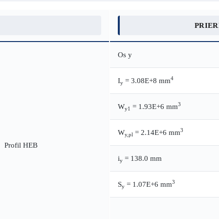
PRIE
Os y
4
I
= 3.08E+8 mm
y
3
W
= 1.93E+6 mm
y1
3
W
= 2.14E+6 mm
y,pl
i
= 138.0 mm
y
3
S
= 1.07E+6 mm
y