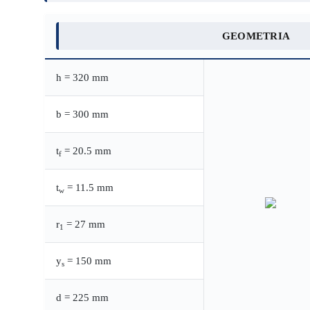
GEOMETRIA
h = 320 mm
b = 300 mm
t
= 20.5 mm
f
t
= 11.5 mm
w
r
= 27 mm
1
y
= 150 mm
s
d = 225 mm