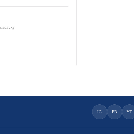
žiadavky.
.
IG
FB
YT