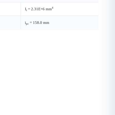
4
I
= 2.31E+6 mm
t
i
= 158.0 mm
pc