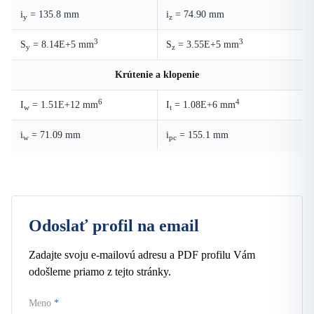
i
= 135.8 mm
i
= 74.90 mm
y
z
3
3
S
= 8.14E+5 mm
S
= 3.55E+5 mm
y
z
Krútenie a klopenie
6
4
I
= 1.51E+12 mm
I
= 1.08E+6 mm
w
t
i
= 71.09 mm
i
= 155.1 mm
w
pc
Odoslať profil na email
Zadajte svoju e-mailovú adresu a PDF profilu Vám
odošleme priamo z tejto stránky.
Meno
*