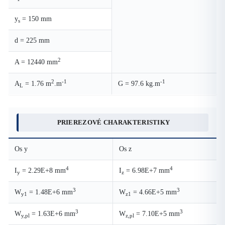
y
= 150 mm
s
d = 225 mm
2
A = 12440 mm
2
-1
-1
A
= 1.76 m
.m
G = 97.6 kg.m
L
PRIEREZOVÉ CHARAKTERISTIKY
Os y
Os z
4
4
I
= 2.29E+8 mm
I
= 6.98E+7 mm
y
z
3
3
W
= 1.48E+6 mm
W
= 4.66E+5 mm
y1
z1
3
3
W
= 1.63E+6 mm
W
= 7.10E+5 mm
y,pl
z,pl