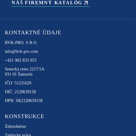
NÁŠ FIREMNÝ KATALÓG
KONTAKTNÉ ÚDAJE
BVK-PRO, S.R.O.
info@bvk-pro.com
+421 902 833 953
Senecká cesta 2217/1A
931 01 Šamorín
IČO: 51211629
DIČ: 2120639158
DPH: SK2120639158
KONSTRUKCE
Železobeton
Zednické práce