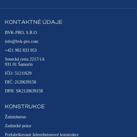
KONTAKTNÉ ÚDAJE
BVK-PRO, S.R.O.
info@bvk-pro.com
+421 902 833 953
Senecká cesta 2217/1A
931 01 Šamorín
IČO: 51211629
DIČ: 2120639158
DPH: SK2120639158
KONSTRUKCE
Železobeton
Zednické práce
Prefabrikované železobetonové konstrukce