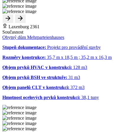
Laxenburg 2361
Současnost
Obytný dům Mehrparteienhauses
Stupeň dokumentace:
Projekt pro provádění stavby
Rozměry konstrukce:
35,7 m x 18,5 m ; 35,2 m x 16,3 m
Objem prvků HVAC v konstrukci:
128 m
3
Objem prvků BSH ve struktuře:
31 m
3
Objem panelů CLT v konstrukci:
372 m
3
Hmotnost ocelových prvků konstrukcí:
38,1 tuny