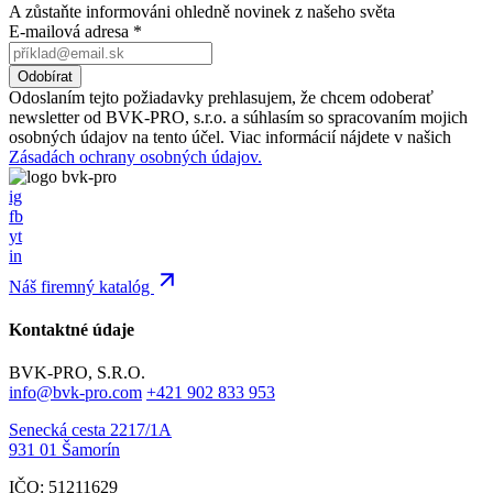
A zůstaňte informováni ohledně novinek z našeho světa
E-mailová adresa
*
Odoslaním tejto požiadavky prehlasujem, že chcem odoberať
newsletter od BVK-PRO, s.r.o. a súhlasím so spracovaním mojich
osobných údajov na tento účel. Viac informácií nájdete v našich
Zásadách ochrany osobných údajov.
ig
fb
yt
in
Náš firemný katalóg
Kontaktné údaje
BVK-PRO, S.R.O.
info@bvk-pro.com
+421 902 833 953
Senecká cesta 2217/1A
931 01 Šamorín
IČO: 51211629