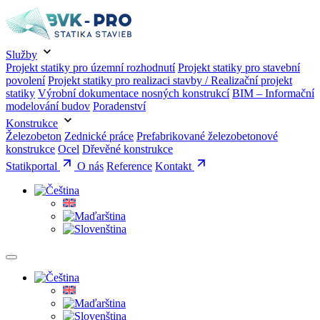
Služby
Projekt statiky pro územní rozhodnutí
Projekt statiky pro stavební
povolení
Projekt statiky pro realizaci stavby / Realizační projekt
statiky
Výrobní dokumentace nosných konstrukcí
BIM – Informační
modelování budov
Poradenství
Konstrukce
Železobeton
Zednické práce
Prefabrikované železobetonové
konstrukce
Ocel
Dřevěné konstrukce
Statikportal
O nás
Reference
Kontakt