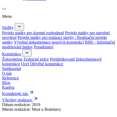
Menu
Služby
Projekt statiky pro územní rozhodnutí
Projekt statiky pro stavební
povolení
Projekt statiky pro realizaci stavby / Realizační projekt
statiky
Výrobní dokumentace nosných konstrukcí
BIM – Informační
modelování budov
Poradenství
Konstrukce
Železobeton
Zednické práce
Prefabrikované železobetonové
konstrukce
Ocel
Dřevěné konstrukce
Statikportal
O nás
Reference
Blog
Kariéra
Kontaktujte nás
Všechny realizace
Dátum realizácie:
2019
Miesto realizácie:
Most u Bratislavy