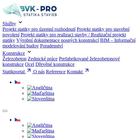
Služby
Projekt statiky pro územní rozhodnutí
Projekt statiky pro stavební
povolení
Projekt statiky pro realizaci stavby / Realizační projekt
statiky
Výrobní dokumentace nosných konstrukcí
BIM – Informační
modelování budov
Poradenství
Konstrukce
Železobeton
Zednické práce
Prefabrikované železobetonové
konstrukce
Ocel
Dřevěné konstrukce
Statikportal
O nás
Reference
Kontakt