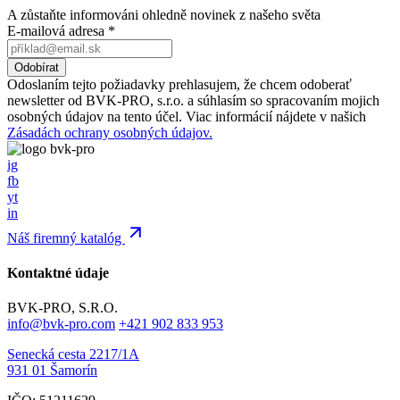
A zůstaňte informováni ohledně novinek z našeho světa
E-mailová adresa
*
Odoslaním tejto požiadavky prehlasujem, že chcem odoberať
newsletter od BVK-PRO, s.r.o. a súhlasím so spracovaním mojich
osobných údajov na tento účel. Viac informácií nájdete v našich
Zásadách ochrany osobných údajov.
ig
fb
yt
in
Náš firemný katalóg
Kontaktné údaje
BVK-PRO, S.R.O.
info@bvk-pro.com
+421 902 833 953
Senecká cesta 2217/1A
931 01 Šamorín