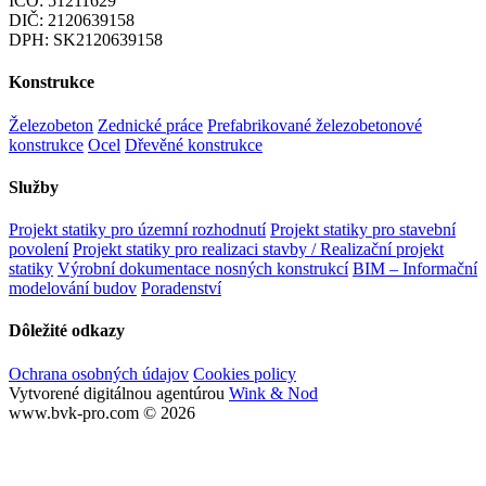
IČO: 51211629
DIČ: 2120639158
DPH: SK2120639158
Konstrukce
Železobeton
Zednické práce
Prefabrikované železobetonové
konstrukce
Ocel
Dřevěné konstrukce
Služby
Projekt statiky pro územní rozhodnutí
Projekt statiky pro stavební
povolení
Projekt statiky pro realizaci stavby / Realizační projekt
statiky
Výrobní dokumentace nosných konstrukcí
BIM – Informační
modelování budov
Poradenství
Dôležité odkazy
Ochrana osobných údajov
Cookies policy
Vytvorené digitálnou agentúrou
Wink & Nod
www.bvk-pro.com © 2026