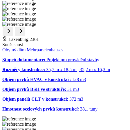
Laxenburg 2361
Současnost
Obytný dům Mehrparteienhauses
Stupeň dokumentace:
Projekt pro provádění stavby
Rozměry konstrukce:
35,7 m x 18,5 m ; 35,2 m x 16,3 m
Objem prvků HVAC v konstrukci:
128 m
3
Objem prvků BSH ve struktuře:
31 m
3
Objem panelů CLT v konstrukci:
372 m
3
Hmotnost ocelových prvků konstrukcí:
38,1 tuny