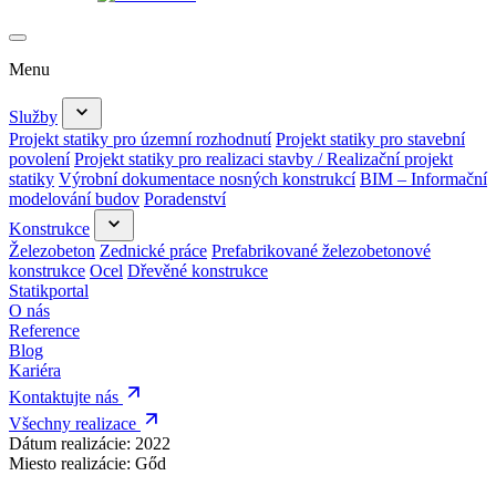
Menu
Služby
Projekt statiky pro územní rozhodnutí
Projekt statiky pro stavební
povolení
Projekt statiky pro realizaci stavby / Realizační projekt
statiky
Výrobní dokumentace nosných konstrukcí
BIM – Informační
modelování budov
Poradenství
Konstrukce
Železobeton
Zednické práce
Prefabrikované železobetonové
konstrukce
Ocel
Dřevěné konstrukce
Statikportal
O nás
Reference
Blog
Kariéra
Kontaktujte nás
Všechny realizace
Dátum realizácie:
2022
Miesto realizácie:
Gőd