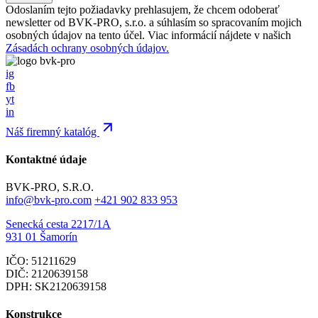
Odoslaním tejto požiadavky prehlasujem, že chcem odoberať
newsletter od BVK-PRO, s.r.o. a súhlasím so spracovaním mojich
osobných údajov na tento účel. Viac informácií nájdete v našich
Zásadách ochrany osobných údajov.
ig
fb
yt
in
Náš firemný katalóg
Kontaktné údaje
BVK-PRO, S.R.O.
info@bvk-pro.com
+421 902 833 953
Senecká cesta 2217/1A
931 01 Šamorín
IČO: 51211629
DIČ: 2120639158
DPH: SK2120639158
Konstrukce