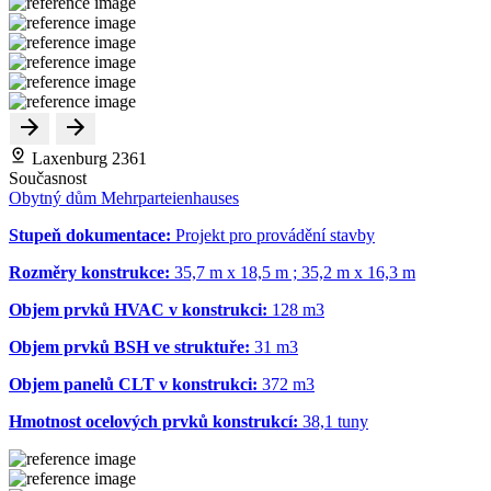
Laxenburg 2361
Současnost
Obytný dům Mehrparteienhauses
Stupeň dokumentace:
Projekt pro provádění stavby
Rozměry konstrukce:
35,7 m x 18,5 m ; 35,2 m x 16,3 m
Objem prvků HVAC v konstrukci:
128 m
3
Objem prvků BSH ve struktuře:
31 m
3
Objem panelů CLT v konstrukci:
372 m
3
Hmotnost ocelových prvků konstrukcí:
38,1 tuny