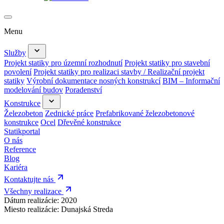
Menu
Služby
Projekt statiky pro územní rozhodnutí
Projekt statiky pro stavební
povolení
Projekt statiky pro realizaci stavby / Realizační projekt
statiky
Výrobní dokumentace nosných konstrukcí
BIM – Informační
modelování budov
Poradenství
Konstrukce
Železobeton
Zednické práce
Prefabrikované železobetonové
konstrukce
Ocel
Dřevěné konstrukce
Statikportal
O nás
Reference
Blog
Kariéra
Kontaktujte nás
Všechny realizace
Dátum realizácie:
2020
Miesto realizácie:
Dunajská Streda