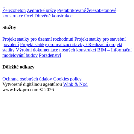
Železobeton
Zednické práce
Prefabrikované železobetonové
konstrukce
Ocel
Dřevěné konstrukce
Služby
Projekt statiky pro územní rozhodnutí
Projekt statiky pro stavební
povolení
Projekt statiky pro realizaci stavby / Realizační projekt
statiky
Výrobní dokumentace nosných konstrukcí
BIM – Informační
modelování budov
Poradenství
Dôležité odkazy
Ochrana osobných údajov
Cookies policy
Vytvorené digitálnou agentúrou
Wink & Nod
www.bvk-pro.com © 2026