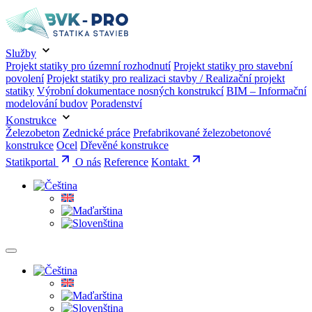
Služby
Projekt statiky pro územní rozhodnutí
Projekt statiky pro stavební
povolení
Projekt statiky pro realizaci stavby / Realizační projekt
statiky
Výrobní dokumentace nosných konstrukcí
BIM – Informační
modelování budov
Poradenství
Konstrukce
Železobeton
Zednické práce
Prefabrikované železobetonové
konstrukce
Ocel
Dřevěné konstrukce
Statikportal
O nás
Reference
Kontakt