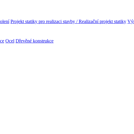
olení
Projekt statiky pro realizaci stavby / Realizační projekt statiky
Výr
kce
Ocel
Dřevěné konstrukce