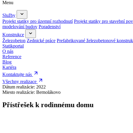
Menu
Služby
Projekt statiky pro územní rozhodnutí
Projekt statiky pro stavební pov
modelování budov
Poradenství
Konstrukce
Železobeton
Zednické práce
Prefabrikované železobetonové konstru
Statikportal
O nás
Reference
Blog
Kariéra
Kontaktujte nás
Všechny realizace
Dátum realizácie:
2022
Miesto realizácie:
Bernolákovo
Přístřešek k rodinnému domu