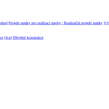
olení
Projekt statiky pro realizaci stavby / Realizační projekt statiky
Výr
kce
Ocel
Dřevěné konstrukce