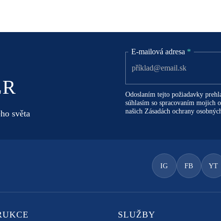
E-mailová adresa
*
ER
Odoslaním tejto požiadavky prehl
súhlasím so spracovaním mojich os
našich
Zásadách ochrany osobných
ho světa
IG
FB
YT
RUKCE
SLUŽBY