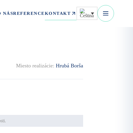
KONTAKT
O NÁS
REFERENCE
Miesto realizácie:
Hrubá Borša
ti.