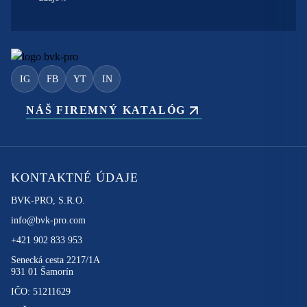
IG
FB
YT
IN
NÁŠ FIREMNÝ KATALÓG
KONTAKTNÉ ÚDAJE
BVK-PRO, S.R.O.
info@bvk-pro.com
+421 902 833 953
Senecká cesta 2217/1A
931 01 Šamorín
IČO: 51211629