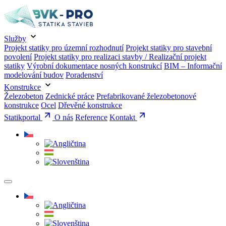
Služby
Projekt statiky pro územní rozhodnutí
Projekt statiky pro stavební
povolení
Projekt statiky pro realizaci stavby / Realizační projekt
statiky
Výrobní dokumentace nosných konstrukcí
BIM – Informační
modelování budov
Poradenství
Konstrukce
Železobeton
Zednické práce
Prefabrikované železobetonové
konstrukce
Ocel
Dřevěné konstrukce
Statikportal
O nás
Reference
Kontakt