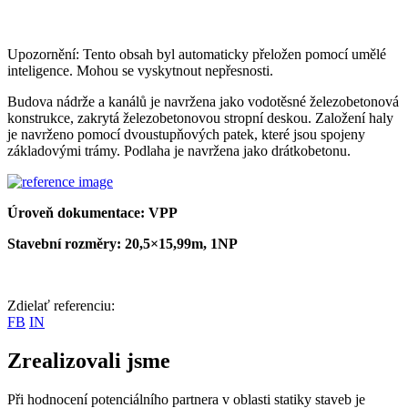
Upozornění: Tento obsah byl automaticky přeložen pomocí umělé
inteligence. Mohou se vyskytnout nepřesnosti.
Budova nádrže a kanálů je navržena jako
vodotěsné
železobetonová
konstrukce, zakrytá železobetonovou stropní deskou.
Založení haly
je navrženo pomocí dvoustupňových patek, které jsou spojeny
základovými trámy.
Podlaha je navržena jako
drátkobetonu.
Úroveň dokumentace: VPP
Stavební rozměry: 20,5×15,99m, 1NP
Zdielať referenciu:
FB
IN
Zrealizovali jsme
Při hodnocení potenciálního partnera v oblasti statiky staveb je