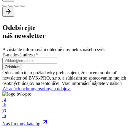
Odebírejte
náš newsletter
A zůstaňte informováni ohledně novinek z našeho světa
E-mailová adresa
*
Odoslaním tejto požiadavky prehlasujem, že chcem odoberať
newsletter od BVK-PRO, s.r.o. a súhlasím so spracovaním mojich
osobných údajov na tento účel. Viac informácií nájdete v našich
Zásadách ochrany osobných údajov.
ig
fb
yt
in
Náš firemný katalóg