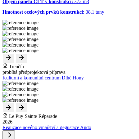
Objem panelů CLT v konstrukci:
372 m
3
Hmotnost ocelových prvků konstrukcí:
38,1 tuny
Trenčín
probíhá předprojektová příprava
Kulturní a komunitní centrum Dlhé Hony
Le Puy-Sainte-Réparade
2026
Realizace nového vinařství a degustace Ando