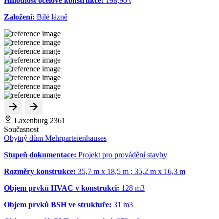
Hmotnost ocelové konstrukce:
198,90 t
Založení:
Bílé lázně
Laxenburg 2361
Současnost
Obytný dům Mehrparteienhauses
Stupeň dokumentace:
Projekt pro provádění stavby
Rozměry konstrukce:
35,7 m x 18,5 m ; 35,2 m x 16,3 m
Objem prvků HVAC v konstrukci:
128 m
3
Objem prvků BSH ve struktuře:
31 m
3