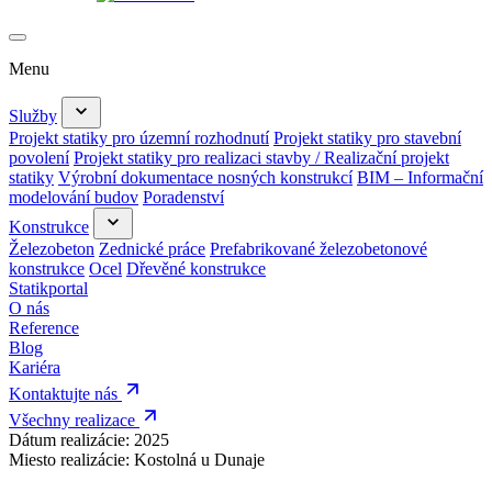
Menu
Služby
Projekt statiky pro územní rozhodnutí
Projekt statiky pro stavební
povolení
Projekt statiky pro realizaci stavby / Realizační projekt
statiky
Výrobní dokumentace nosných konstrukcí
BIM – Informační
modelování budov
Poradenství
Konstrukce
Železobeton
Zednické práce
Prefabrikované železobetonové
konstrukce
Ocel
Dřevěné konstrukce
Statikportal
O nás
Reference
Blog
Kariéra
Kontaktujte nás
Všechny realizace
Dátum realizácie:
2025
Miesto realizácie:
Kostolná u Dunaje