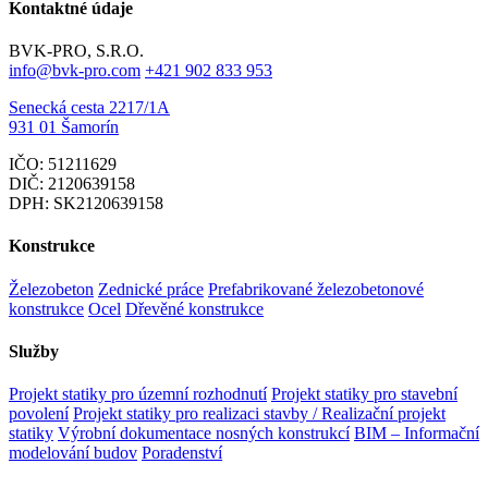
Kontaktné údaje
BVK-PRO, S.R.O.
info@bvk-pro.com
+421 902 833 953
Senecká cesta 2217/1A
931 01 Šamorín
IČO: 51211629
DIČ: 2120639158
DPH: SK2120639158
Konstrukce
Železobeton
Zednické práce
Prefabrikované železobetonové
konstrukce
Ocel
Dřevěné konstrukce
Služby
Projekt statiky pro územní rozhodnutí
Projekt statiky pro stavební
povolení
Projekt statiky pro realizaci stavby / Realizační projekt
statiky
Výrobní dokumentace nosných konstrukcí
BIM – Informační
modelování budov
Poradenství