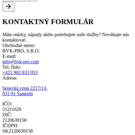
KONTAKTNÝ FORMULÁR
Máte otázky, nápady alebo potrebujete naše služby? Neváhajte nás
kontaktovať.
Obchodné meno:
BVK-PRO, S.R.O.
E-mail:
info@bvk-pro.com
Tel. číslo:
+421 902 833 953
Adresa:
Senecká cesta 2217/1A
931 01 Šamorín
IČO:
51211629
DIČ:
2120639158
IČDPH:
SK2120639158