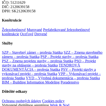
IČO: 51211629
DIČ: 2120639158
DPH: SK2120639158
Konštrukcie
Železobetónové
Murované
Prefabrikované železobetónové
konštrukcie
Oceľové
Drevené
Služby
SZP – Stavebný zámer – profesia Statika
SZZ – Zmena stavebného
zámeru – profesia Statika
PSP – Projekt stavby – profesia Statika
PSZ – Zmena projektu stavby – profesia Statika
PSO – Projekt
stavby na ohlásenie – profesia Statika
TENDROVÁ
DOKUMENTÁCIA – profesia Statika
PSV – Projekt stavby a
vykonávací projekt – profesia Statika
VPP – Vykonávací projekt –
profesia Statika
VYD – Výrobná dokumentácia – profesia Statika
BIM – Building Information Modeling
Poradenstvo
Dôležité odkazy
Ochrana osobných údajov
Cookies policy
Vytvorené digitálnou agentúrou
Wink & Nod