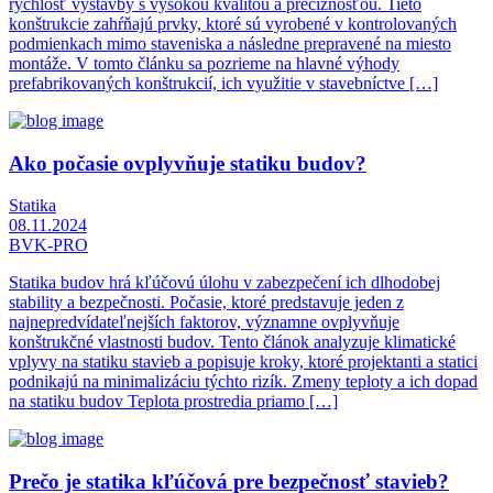
rýchlosť výstavby s vysokou kvalitou a precíznosťou. Tieto
konštrukcie zahŕňajú prvky, ktoré sú vyrobené v kontrolovaných
podmienkach mimo staveniska a následne prepravené na miesto
montáže. V tomto článku sa pozrieme na hlavné výhody
prefabrikovaných konštrukcií, ich využitie v stavebníctve […]
Ako počasie ovplyvňuje statiku budov?
Statika
08.11.2024
BVK-PRO
Statika budov hrá kľúčovú úlohu v zabezpečení ich dlhodobej
stability a bezpečnosti. Počasie, ktoré predstavuje jeden z
najnepredvídateľnejších faktorov, významne ovplyvňuje
konštrukčné vlastnosti budov. Tento článok analyzuje klimatické
vplyvy na statiku stavieb a popisuje kroky, ktoré projektanti a statici
podnikajú na minimalizáciu týchto rizík. Zmeny teploty a ich dopad
na statiku budov Teplota prostredia priamo […]
Prečo je statika kľúčová pre bezpečnosť stavieb?