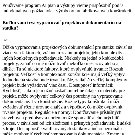
Používame program Allplan a výstupy vieme prispôsobiť podľa
individuálnych požiadaviek výrobcov prefabrikovaných konštrukcií.
Koľko vám trvá vypracovať projektovú dokumentáciu na
statiku?
Dĺžka vypracovania projektových dokumentácií pre statiku závisí na
viacerých faktoroch, vrátane rozsahu projektu, jeho komplexity a
iných konkrétnych požiadaviek. Niekedy sa jedná o krátkodobé
projekty, zatiaľ čo iné môžu trvať niekoľko mesiacov alebo aj
dlhšie. Tu sú niektoré faktory, ktoré ovplyvňujú trvanie: Rozsah
projektu: Veľkosť a komplexnosť konštrukcie majú veľký vplyv.
Jednoduchá stavba bude trvať kratšie, zatiaľ čo veľký komplexný
projekt bude vyžadovať viac času. Dostupnosť informácií:
Rýchlosť, s akou je možné získať potrebné údaje a materiály pre
projekt, môže ovplyvniť celkový čas potrebný na vypracovanie
dokumentácie. Typ konštrukcie: Rôzne typy konštrukcií môžu
vyžadovať rôzne úrovne analýz a výpočtov, čo môže ovplyvniť
trvanie projektu. Regulácie a normy: Dodržiavanie príslušných
stavebných predpisov a noriem môže spomaliť alebo urýchliť
proces, v závislosti od ich zložitosti a prísnych požiadaviek. Ľudské
zdroje: Dostupnosť kvalifikovaných statikov a iného personálu
môže ovplyvniť rýchlosť vypracovania dokumentácie. Zmeny v