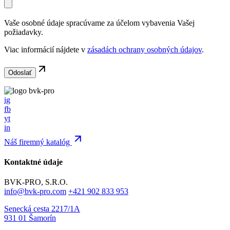
Vaše osobné údaje spracúvame za účelom vybavenia Vašej
požiadavky.
Viac informácií nájdete v
zásadách ochrany osobných údajov
.
ig
fb
yt
in
Náš firemný katalóg
Kontaktné údaje
BVK-PRO, S.R.O.
info@bvk-pro.com
+421 902 833 953
Senecká cesta 2217/1A
931 01 Šamorín