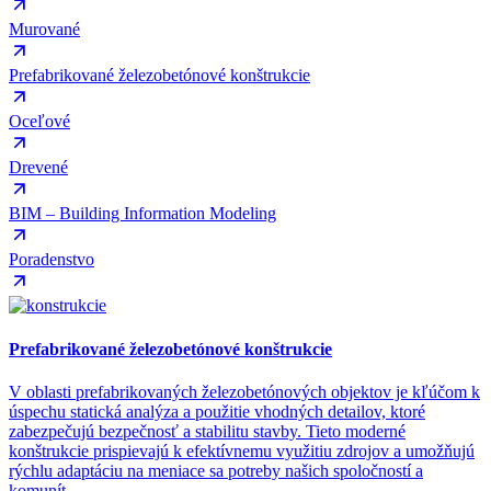
Murované
Prefabrikované železobetónové konštrukcie
Oceľové
Drevené
BIM – Building Information Modeling
Poradenstvo
Prefabrikované železobetónové konštrukcie
V oblasti prefabrikovaných železobetónových objektov je kľúčom k
úspechu statická analýza a použitie vhodných detailov, ktoré
zabezpečujú bezpečnosť a stabilitu stavby. Tieto moderné
konštrukcie prispievajú k efektívnemu využitiu zdrojov a umožňujú
rýchlu adaptáciu na meniace sa potreby našich spoločností a
komunít.