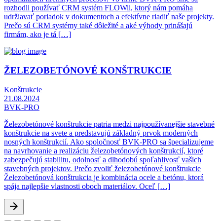
rozhodli používať CRM systém FLOWii, ktorý nám pomáha
udržiavať poriadok v dokumentoch a efektívne riadiť naše projekty.
Prečo sú CRM systémy také dôležité a aké výhody prinášajú
firmám, ako je tá […]
ŽELEZOBETÓNOVÉ KONŠTRUKCIE
Konštrukcie
21.08.2024
BVK-PRO
Železobetónové konštrukcie patria medzi najpoužívanejšie stavebné
konštrukcie na svete a predstavujú základný prvok moderných
nosných konštrukcií. Ako spoločnosť BVK-PRO sa špecializujeme
na navrhovanie a realizáciu železobetónových konštrukcií, ktoré
zabezpečujú stabilitu, odolnosť a dlhodobú spoľahlivosť vašich
stavebných projektov. Prečo zvoliť železobetónové konštrukcie
Železobetónová konštrukcia je kombinácia ocele a betónu, ktorá
spája najlepšie vlastnosti oboch materiálov. Oceľ […]