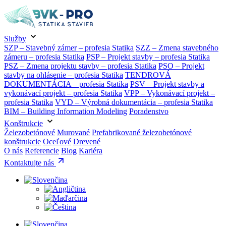
Služby
SZP – Stavebný zámer – profesia Statika
SZZ – Zmena stavebného
zámeru – profesia Statika
PSP – Projekt stavby – profesia Statika
PSZ – Zmena projektu stavby – profesia Statika
PSO – Projekt
stavby na ohlásenie – profesia Statika
TENDROVÁ
DOKUMENTÁCIA – profesia Statika
PSV – Projekt stavby a
vykonávací projekt – profesia Statika
VPP – Vykonávací projekt –
profesia Statika
VYD – Výrobná dokumentácia – profesia Statika
BIM – Building Information Modeling
Poradenstvo
Konštrukcie
Železobetónové
Murované
Prefabrikované železobetónové
konštrukcie
Oceľové
Drevené
O nás
Referencie
Blog
Kariéra
Kontaktujte nás