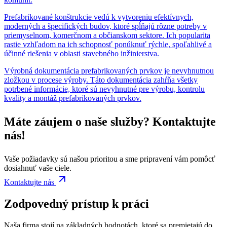
Prefabrikované konštrukcie vedú k vytvoreniu efektívnych,
moderných a špecifických budov, ktoré spĺňajú rôzne potreby v
priemyselnom, komerčnom a občianskom sektore. Ich popularita
rastie vzhľadom na ich schopnosť ponúknuť rýchle, spoľahlivé a
účinné riešenia v oblasti stavebného inžinierstva.
Výrobná dokumentácia prefabrikovaných prvkov je nevyhnutnou
zložkou v procese výroby. Táto dokumentácia zahŕňa všetky
potrbené informácie, ktoré sú nevyhnutné pre výrobu, kontrolu
kvality a montáž prefabrikovaných prvkov.
Máte záujem o naše služby?
Kontaktujte
nás
!
Vaše požiadavky sú našou prioritou a sme pripravení vám pomôcť
dosiahnuť vaše ciele.
Kontaktujte nás
Zodpovedný prístup k práci
Naša firma stojí na základných hodnotách, ktoré sa premietajú do