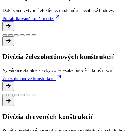
Dokážeme vytvoriť efektívne, moderné a špecifické budovy.
Prefabrikované konštrukcie
Divízia železobetónových
konštrukcií
Vytvárame stabilné stavby zo železobetónových konštrukcií.
Železobetónové konštrukcie
Divízia drevených
konštrukcií
Ponúkame statický posudok drevostavieb v oblasti rôznych druhov