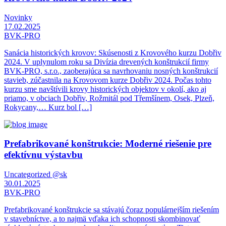
Novinky
17.02.2025
BVK-PRO
Sanácia historických krovov: Skúsenosti z Krovového kurzu Dobřiv
2024. V uplynulom roku sa Divízia drevených konštrukcií firmy
BVK-PRO, s.r.o., zaoberajúca sa navrhovaniu nosných konštrukcií
stavieb, zúčastnila na Krovovom kurze Dobřiv 2024. Počas tohto
kurzu sme navštívili krovy historických objektov v okolí, ako aj
priamo, v obciach Dobřiv, Rožmitál pod Třemšínem, Osek, Plzeň,
Rokycany,… Kurz bol […]
Prefabrikované konštrukcie: Moderné riešenie pre
efektívnu výstavbu
Uncategorized @sk
30.01.2025
BVK-PRO
Prefabrikované konštrukcie sa stávajú čoraz populárnejším riešením
v stavebníctve, a to najmä vďaka ich schopnosti skombinovať