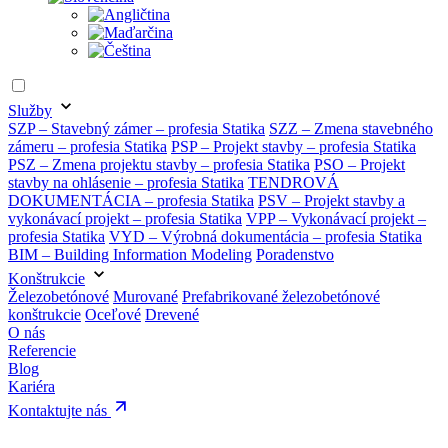
Služby
SZP – Stavebný zámer – profesia Statika
SZZ – Zmena stavebného
zámeru – profesia Statika
PSP – Projekt stavby – profesia Statika
PSZ – Zmena projektu stavby – profesia Statika
PSO – Projekt
stavby na ohlásenie – profesia Statika
TENDROVÁ
DOKUMENTÁCIA – profesia Statika
PSV – Projekt stavby a
vykonávací projekt – profesia Statika
VPP – Vykonávací projekt –
profesia Statika
VYD – Výrobná dokumentácia – profesia Statika
BIM – Building Information Modeling
Poradenstvo
Konštrukcie
Železobetónové
Murované
Prefabrikované železobetónové
konštrukcie
Oceľové
Drevené
O nás
Referencie
Blog
Kariéra
Kontaktujte nás