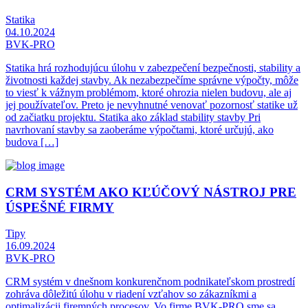
Statika
04.10.2024
BVK-PRO
Statika hrá rozhodujúcu úlohu v zabezpečení bezpečnosti, stability a
životnosti každej stavby. Ak nezabezpečíme správne výpočty, môže
to viesť k vážnym problémom, ktoré ohrozia nielen budovu, ale aj
jej používateľov. Preto je nevyhnutné venovať pozornosť statike už
od začiatku projektu. Statika ako základ stability stavby Pri
navrhovaní stavby sa zaoberáme výpočtami, ktoré určujú, ako
budova […]
CRM SYSTÉM AKO KĽÚČOVÝ NÁSTROJ PRE
ÚSPEŠNÉ FIRMY
Tipy
16.09.2024
BVK-PRO
CRM systém v dnešnom konkurenčnom podnikateľskom prostredí
zohráva dôležitú úlohu v riadení vzťahov so zákazníkmi a
optimalizácii firemných procesov. Vo firme BVK-PRO sme sa