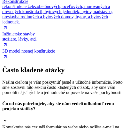
Rekonštrukcie
rekonštrukcie železobetónových, oceľových, murovaných a
drevených konštrukcií, bytových jednotiek, bytov, nadstavba,
prestavba rodinných a bytových domov, bytov, a bytových
jednotiek.
Inžinierske stavby
stožiare, lávky, atď.
3D model nosnej konštrukcie
Často kladené otázky
Našim cieľom je vám poskytnúť jasné a užitočné informácie. Preto
sme zostavili túto sekciu často kladených otázok, aby sme vám
pomohli nájsť rýchle a jednoduché odpovede na vaše pochybnosti.
Čo od nás potrebujete, aby ste nám vedeli odhadnúť cenu
projektu statiky?
Kontaktujte nás cez náš formulár na webe alebo pošlite e-mail na