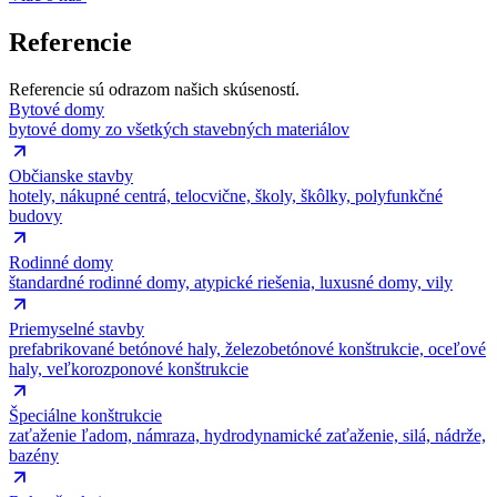
Referencie
Referencie sú odrazom našich skúseností.
Bytové domy
bytové domy zo všetkých stavebných materiálov
Občianske stavby
hotely, nákupné centrá, telocvične, školy, škôlky, polyfunkčné
budovy
Rodinné domy
štandardné rodinné domy, atypické riešenia, luxusné domy, vily
Priemyselné stavby
prefabrikované betónové haly, železobetónové konštrukcie, oceľové
haly, veľkorozponové konštrukcie
Špeciálne konštrukcie
zaťaženie ľadom, námraza, hydrodynamické zaťaženie, silá, nádrže,
bazény