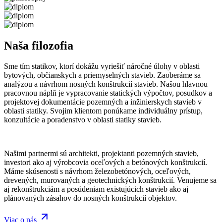
Naša filozofia
Sme tím statikov, ktorí dokážu vyriešiť náročné úlohy v oblasti
bytových, občianskych a priemyselných stavieb. Zaoberáme sa
analýzou a návrhom nosných konštrukcií stavieb. Našou hlavnou
pracovnou náplň je vypracovanie statických výpočtov, posudkov a
projektovej dokumentácie pozemných a inžinierskych stavieb v
oblasti statiky. Svojim klientom ponúkame individuálny prístup,
konzultácie a poradenstvo v oblasti statiky stavieb.
Našimi partnermi sú architekti, projektanti pozemných stavieb,
investori ako aj výrobcovia oceľových a betónových konštrukcií.
Máme skúsenosti s návrhom železobetónových, oceľových,
drevených, murovaných a geotechnických konštrukcií. Venujeme sa
aj rekonštrukciám a posúdeniam existujúcich stavieb ako aj
plánovaných zásahov do nosných konštrukcií objektov.
Viac o nás