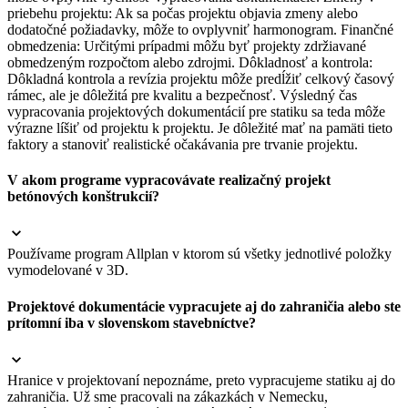
priebehu projektu: Ak sa počas projektu objavia zmeny alebo
dodatočné požiadavky, môže to ovplyvniť harmonogram. Finančné
obmedzenia: Určitými prípadmi môžu byť projekty zdržiavané
obmedzeným rozpočtom alebo zdrojmi. Dôkladnosť a kontrola:
Dôkladná kontrola a revízia projektu môže predĺžiť celkový časový
rámec, ale je dôležitá pre kvalitu a bezpečnosť. Výsledný čas
vypracovania projektových dokumentácií pre statiku sa teda môže
výrazne líšiť od projektu k projektu. Je dôležité mať na pamäti tieto
faktory a stanoviť realistické očakávania pre trvanie projektu.
V akom programe vypracovávate realizačný projekt
betónových konštrukcií?
Používame program Allplan v ktorom sú všetky jednotlivé položky
vymodelované v 3D.
Projektové dokumentácie vypracujete aj do zahraničia alebo ste
prítomní iba v slovenskom stavebníctve?
Hranice v projektovaní nepoznáme, preto vypracujeme statiku aj do
zahraničia. Už sme pracovali na zákazkách v Nemecku,